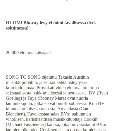
HUOM! Blu-ray levy ei toimi tavallisessa dvd-
soittimessa!
20 000 elokuvakatsojaa!
SONG TO SONG sijoittuu Texasin Austinin
musiikkipiireihin, ja seuraa kahta risteytyvää
kolmiodraamaa. Provokatiivinen elokuva on tarina
seksuaalisesta pakkomielteestä ja petoksesta. BV (Ryan
Gosling) ja Faye (Rooney Mara) ovat nuoria
lauluntekijöitä, jotka elävät on/off-suhteessa. Kun BV
kiinnostuu toisesta naisesta, Amandasta (Cate
Blanchett), Faye kostaa salaa BV:n pahimman
vihollisen, karismaattisen musiikkituottaja Cookin
(Michael Fassbender) kanssa, joka on varastanut BV:n
laulujen oikeudet. Cook sen sijaan on pakkomielteisesti