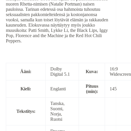
nuoren Rhetta-nimisen (Natalie Portman) naisen
pauloissa. Tarinan edetessä osa hahmoista tuhoutuu
seksuaalisten pakkomielteidensä ja kostonjanonsa
vuoksi, samalla kun toiset löytävät elämän ja rakkauden
kauneuden. Elokuvassa näyttäytyy myös joukko
muusikoita: Patti Smith, Lykke Li, the Black Lips, Iggy
Pop, Florence and the Machine ja the Red Hot Chili
Peppers.
Dolby
16:9
Ääni:
Kuva:
Digital 5.1
Widescreen
Pituus
Kieli:
Englanti
145
(min):
Tanska,
Suomi,
Tekstitys:
Norja,
Ruotsi