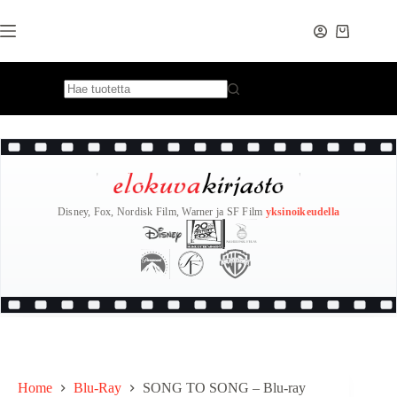
Skip
to
content
Disney, Fox, Nordisk Film, Warner ja SF Film
yksinoikeudella
Home
Blu-Ray
SONG TO SONG – Blu-ray