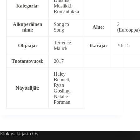
Draama,
Kategoria:
Musiikki,
Romantiikka
Alkuperäinen
Song to
2
Alue:
nimi:
Song
(Eurooppa)
Terrence
Ohjaaja:
Ikäraja:
Yli 15
Malick
Tuotantovuosi:
2017
Haley
Bennett,
Ryan
Näyttelijät:
Gosling,
Natalie
Portman
Elokuvakirjasto Oy