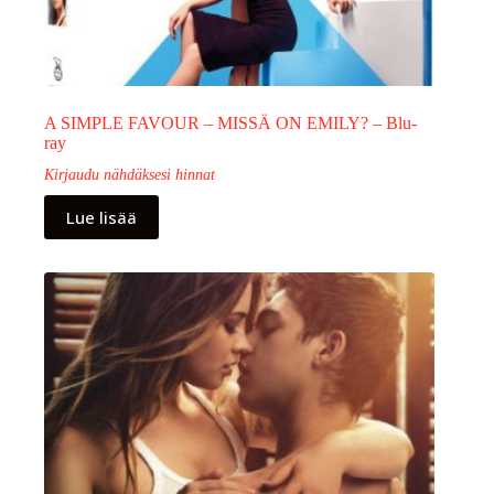
A SIMPLE FAVOUR – MISSÄ ON EMILY? – Blu-
ray
Kirjaudu nähdäksesi hinnat
Lue lisää