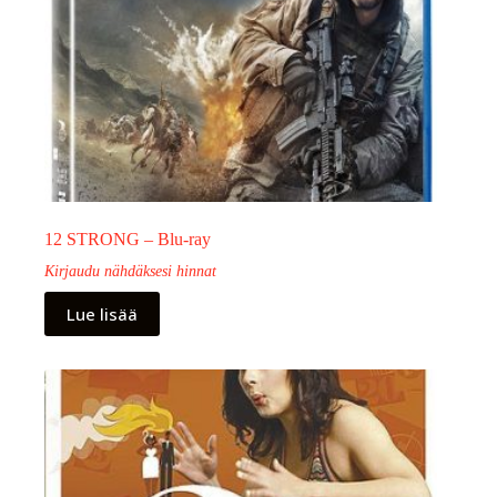
12 STRONG – Blu-ray
Kirjaudu nähdäksesi hinnat
Lue lisää