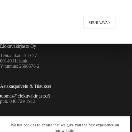
SEURAAVA
Elokuvakirjasto Oy
Tehtaankatu 5 D 27
00140 Helsinki
Y-tunnus: 2590576-2
Asiakaspalvelu & Tilaukset
tuomas@elokuvakirjasto.fi
puh. 040 729 1913
Ekstrat
We use cookies to ensure that we give you the best experience on
Yritys
our website.