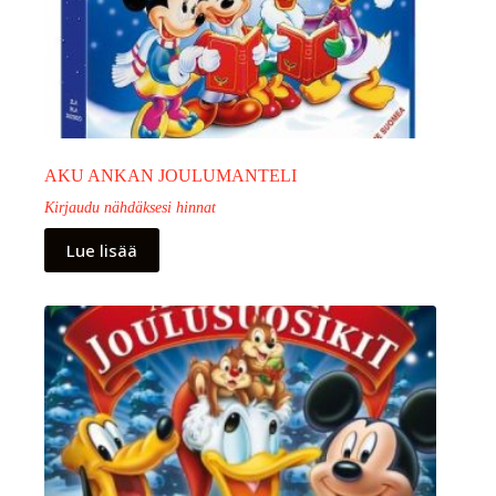
AKU ANKAN JOULUMANTELI
Kirjaudu nähdäksesi hinnat
Lue lisää