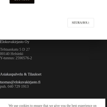
SEURAAVA
Elokuvakirjasto Oy
Tehtaankatu 5 D 27
00140 Helsinki
Y-tunnus: 2590576-2
Asiakaspalvelu & Tilaukset
tuomas@elokuvakirjasto.fi
puh. 040 729 1913
Ekstrat
We use cookies to ensure that we give you the best experience on