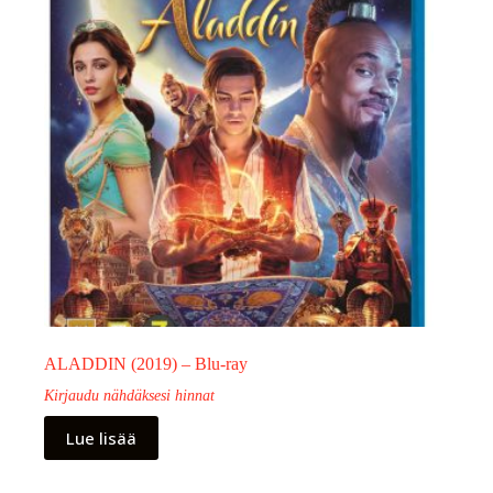
ALADDIN (2019) – Blu-ray
Kirjaudu nähdäksesi hinnat
Lue lisää