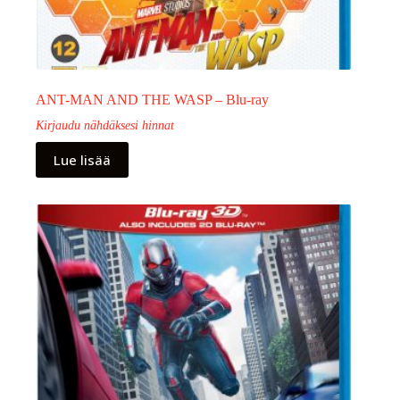
ANT-MAN AND THE WASP – Blu-ray
Kirjaudu nähdäksesi hinnat
Lue lisää