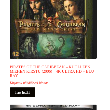
PIRATES OF THE CARIBBEAN – KUOLLEEN
MIEHEN KIRSTU (2006) – 4K ULTRA HD + BLU-
RAY
Kirjaudu nähdäksesi hinnat
Lue lisää