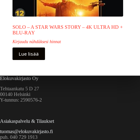
SOLO – A STAR WARS STORY – 4K ULTRA HD +
BLU-RAY
Kirjaudu nähdäksesi hinnat
Lue lisää
Elokuvakirjasto Oy
Tehtaankatu 5 D 27
00140 Helsinki
Y-tunnus: 2590576-2
Asiakaspalvelu & Tilaukset
tuomas@elokuvakirjasto.fi
puh. 040 729 1913