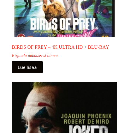
BIRDS OF PREY – 4K ULTRA HD + BLU-RAY
Kirjaudu nähdäksesi hinnat
Lue lisää