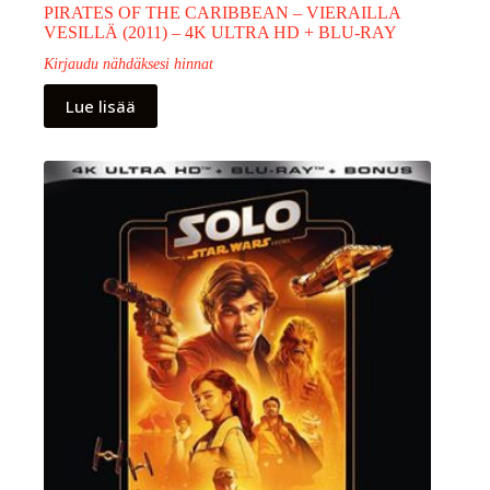
PIRATES OF THE CARIBBEAN – VIERAILLA
VESILLÄ (2011) – 4K ULTRA HD + BLU-RAY
Kirjaudu nähdäksesi hinnat
Lue lisää