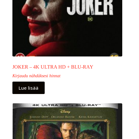
JOKER – 4K ULTRA HD + BLU-RAY
Kirjaudu nähdäksesi hinnat
Lue lisää