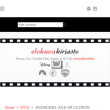
Skip
to
content
Disney, Fox, Nordisk Film, Warner ja SF Film
yksinoikeudella
Home
DVD
AVENGERS: AGE OF ULTRON