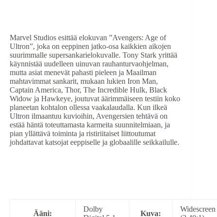
Marvel Studios esittää elokuvan ”Avengers: Age of
Ultron”, joka on eeppinen jatko-osa kaikkien aikojen
suurimmalle supersankarielokuvalle. Tony Stark yrittää
käynnistää uudelleen uinuvan rauhanturvaohjelman,
mutta asiat menevät pahasti pieleen ja Maailman
mahtavimmat sankarit, mukaan lukien Iron Man,
Captain America, Thor, The Incredible Hulk, Black
Widow ja Hawkeye, joutuvat äärimmäiseen testiin koko
planeetan kohtalon ollessa vaakalaudalla. Kun ilkeä
Ultron ilmaantuu kuvioihin, Avengersien tehtävä on
estää häntä toteuttamasta karmeita suunnitelmiaan, ja
pian yllättävä toiminta ja ristiriitaiset liittoutumat
johdattavat katsojat eeppiselle ja globaalille seikkailulle.
Dolby
Widescreen
Ääni:
Kuva: