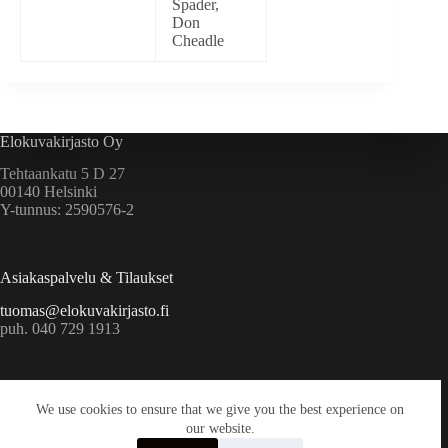
Spader,
Don
Cheadle
Elokuvakirjasto Oy
Tehtaankatu 5 D 27
00140 Helsinki
Y-tunnus: 2590576-2
Asiakaspalvelu & Tilaukset
tuomas@elokuvakirjasto.fi
puh. 040 729 1913
Ekstrat
We use cookies to ensure that we give you the best experience on
Yritys
our website.
Toimitusehdot