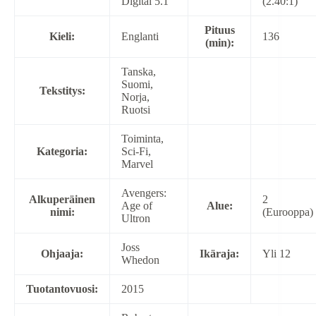
Digital 5.1
(2.40:1)
Pituus
Kieli:
Englanti
136
(min):
Tanska,
Suomi,
Tekstitys:
Norja,
Ruotsi
Toiminta,
Kategoria:
Sci-Fi,
Marvel
Avengers:
Alkuperäinen
2
Age of
Alue:
nimi:
(Eurooppa)
Ultron
Joss
Ohjaaja:
Ikäraja:
Yli 12
Whedon
Tuotantovuosi:
2015