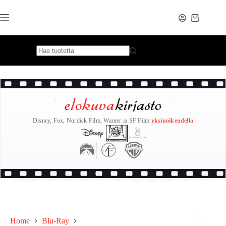
Skip
to
content
Disney, Fox, Nordisk Film, Warner ja SF Film
yksinoikeudella
Home
Blu-Ray