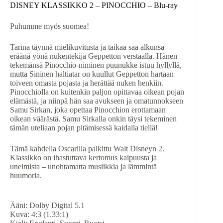
DISNEY KLASSIKKO 2 – PINOCCHIO – Blu-ray
Puhumme myös suomea!
Tarina täynnä mielikuvitusta ja taikaa saa alkunsa
eräänä yönä nukentekijä Geppetton verstaalla. Hänen
tekemänsä Pinocchio-niminen puunukke istuu hyllyllä,
mutta Sininen haltiatar on kuullut Geppetton hartaan
toiveen omasta pojasta ja herättää nuken henkiin.
Pinocchiolla on kuitenkin paljon opittavaa oikean pojan
elämästä, ja niinpä hän saa avukseen ja omatunnokseen
Samu Sirkan, joka opettaa Pinocchion erottamaan
oikean väärästä. Samu Sirkalla onkin täysi tekeminen
tämän uteliaan pojan pitämisessä kaidalla tiellä!
Tämä kahdella Oscarilla palkittu Walt Disneyn 2.
Klassikko on ihastuttava kertomus kaipuusta ja
unelmista – unohtamatta musiikkia ja lämmintä
huumoria.
Ääni: Dolby Digital 5.1
Kuva: 4:3 (1.33:1)