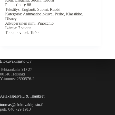
Kieli: Englanti, Suomi, Ruotsi
Pituus (min): 88
Tekstitys: Englanti, Suomi, Ruotsi
Kategoria: Animaatioelokuva, Perhe, Klassikko,
Disney
Alkuperäinen nimi: Pinocchio
Ikäraja: 7 vuotta
Tuotantovuosi: 1940
Elokuvakirjasto Oy
Tehtaankatu 5 D 27
00140 Helsinki
Y-tunnus: 2590576-2
Asiakaspalvelu & Tilaukset
tuomas@elokuvakirjasto.fi
puh. 040 729 1913