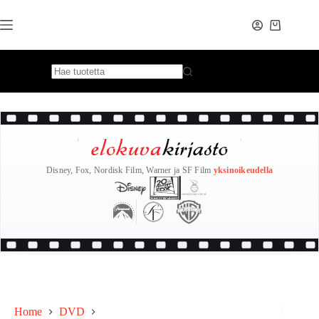
Skip
to
content
Disney, Fox, Nordisk Film, Warner ja SF Film
yksinoikeudella
Home
DVD