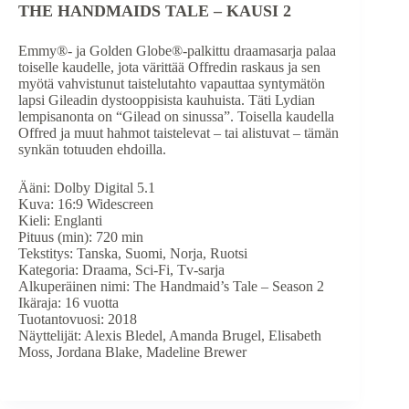
THE HANDMAIDS TALE – KAUSI 2
Emmy®- ja Golden Globe®-palkittu draamasarja palaa
toiselle kaudelle, jota värittää Offredin raskaus ja sen
myötä vahvistunut taistelutahto vapauttaa syntymätön
lapsi Gileadin dystooppisista kauhuista. Täti Lydian
lempisanonta on “Gilead on sinussa”. Toisella kaudella
Offred ja muut hahmot taistelevat – tai alistuvat – tämän
synkän totuuden ehdoilla.
Ääni: Dolby Digital 5.1
Kuva: 16:9 Widescreen
Kieli: Englanti
Pituus (min): 720 min
Tekstitys: Tanska, Suomi, Norja, Ruotsi
Kategoria: Draama, Sci-Fi, Tv-sarja
Alkuperäinen nimi: The Handmaid’s Tale – Season 2
Ikäraja: 16 vuotta
Tuotantovuosi: 2018
Näyttelijät: Alexis Bledel, Amanda Brugel, Elisabeth
Moss, Jordana Blake, Madeline Brewer