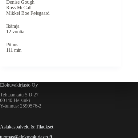
Denise Gough
Ross McCall
Mikkel Boe Følsgaard
Ikäraja
12 vuotta
Pituus
111 min
Elokuvakirjasto Oy
Tehtaankatu 5 D 27
00140 Helsinki
Y-tunnus: 2590576-2
Asiakaspalvelu & Tilaukset
tuomas@elokuvakirjasto.fi