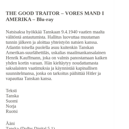
THE GOOD TRAITOR – VORES MAND I
AMERIKA – Blu-ray
Natsisaksa hyökkää Tanskaan 9.4.1940 vaatien maalta
välitöntä antautumista. Hallitus luovuttaa muutaman
tunnin jälkeen ja aloittaa yhteistyön natsien kanssa.
Atlantin toisella puolella asuu kuitenkin Tanskan
Amerikan-suurlähettiläs, uskalias maailmankansalainen
Henrik Kauffmann, joka on valmis panostamaan kaiken
yhden kortin varaan. Hän kieltäytyy noudattamasta
saksalaisten vaatimuksia ja käynnistää kapinallisen
suunnitelmansa, jonka on tarkoitus päihittää Hitler ja
vapauttaa Tanskan kansa.
Teksti
Tanska
Suomi
Norja
Ruotsi
Ääni
Tanska (Dolby Digital 5.1)