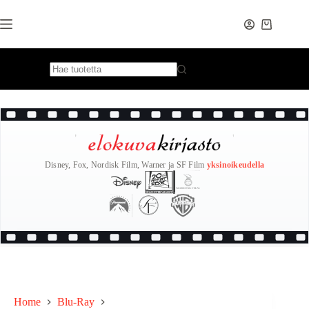
Skip
to
content
Disney, Fox, Nordisk Film, Warner ja SF Film
yksinoikeudella
Home
Blu-Ray