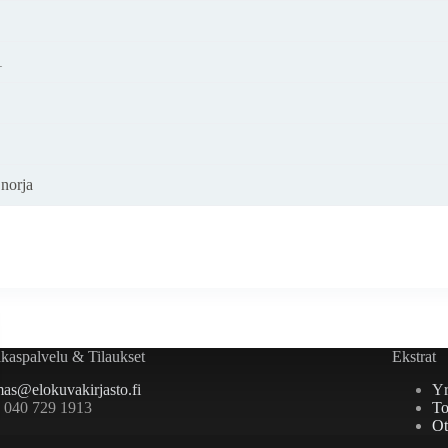
1
 norja
kaspalvelu & Tilaukset
Ekstrat
as@elokuvakirjasto.fi
Yr
. 040 729 1913
To
Ot