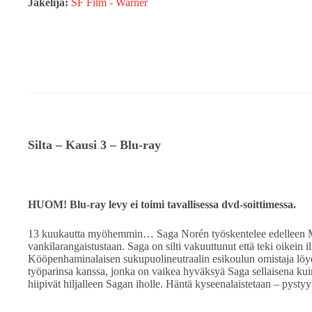
Jakelija:
SF Film - Warner
Silta – Kausi 3 – Blu-ray
HUOM! Blu-ray levy ei toimi tavallisessa dvd-soittimessa.
13 kuukautta myöhemmin… Saga Norén työskentelee edelleen Malm
vankilarangaistustaan. Saga on silti vakuuttunut että teki oikei
Kööpenhaminalaisen sukupuolineutraalin esikoulun omistaja löy
työparinsa kanssa, jonka on vaikea hyväksyä Saga sellaisena kui
hiipivät hiljalleen Sagan iholle. Häntä kyseenalaistetaan – pysty