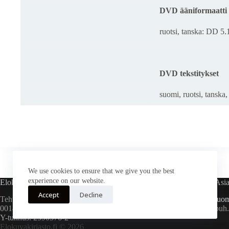
DVD ääniformaatti
ruotsi, tanska: DD 5.
DVD tekstitykset
suomi, ruotsi, tanska,
We use cookies to ensure that we give you the best
experience on our website.
Elokuvakirjasto Oy
Asia
Accept
Decline
Tehtaankatu 5 D 27
tuom
00140 Helsinki
puh
Y-tunnus: 2590576-2
Elokuvakirjasto.fi © 2026