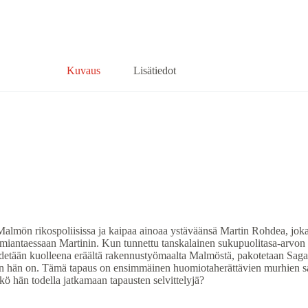
Kuvaus
Lisätiedot
ön rikospoliisissa ja kaipaa ainoaa ystäväänsä Martin Rohdea, joka n
n ilmiantaessaan Martinin. Kun tunnettu tanskalainen sukupuolitasa-arv
detään kuolleena eräältä rakennustyömaalta Malmöstä, pakotetaan Saga
n hän on. Tämä tapaus on ensimmäinen huomiotaherättävien murhien sarj
ykö hän todella jatkamaan tapausten selvittelyjä?