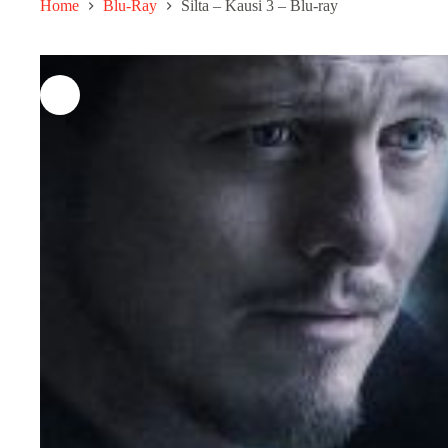
Home
Blu-Ray
Silta – Kausi 3 – Blu-ray