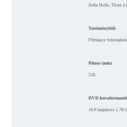
Sofia Helin, Thure L
Tuotantoyhtiö
Filmlance Internatio
Pituus (min)
528
DVD kuvaformaatt
16:9 laajakuva 1.78:1