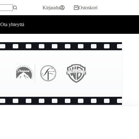
Kirjaudu
Ostoskori
Ota yhteyttä