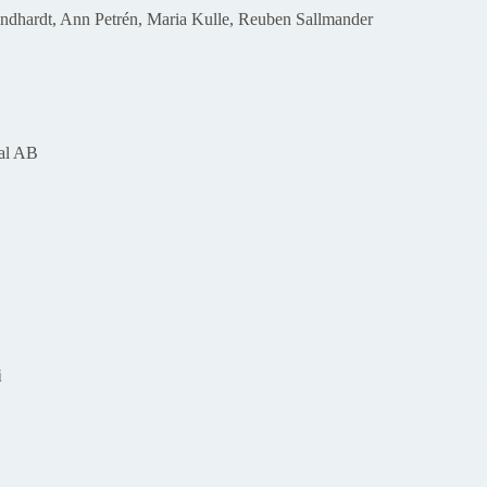
indhardt, Ann Petrén, Maria Kulle, Reuben Sallmander
nal AB
i