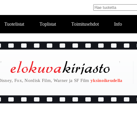
Tuotelistat
Toplistat
Toimitusehdot
Info
Disney, Fox, Nordisk Film, Warner ja SF Film
yksinoikeudella