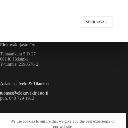
SEURAAVA
Elokuvakirjasto Oy
Tehtaankatu 5 D 27
00140 Helsinki
Y-tunnus: 2590576-2
Asiakaspalvelu & Tilaukset
tuomas@elokuvakirjasto.fi
puh. 040 729 1913
Ekstrat
We use cookies to ensure that we give you the best experience on
Yritys
our website.