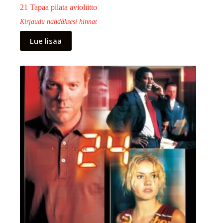
21 Tapaa pilata avioliitto
Kirjaudu nähdäksesi hinnat
Lue lisää