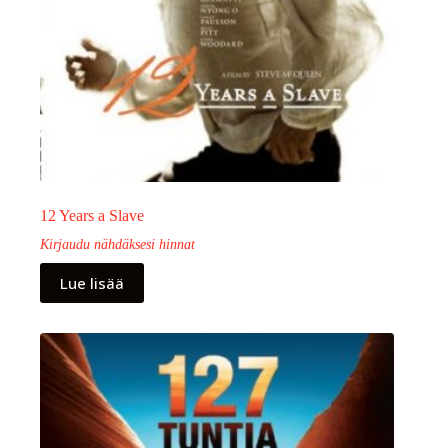
12 Years a Slave
Kirjaudu nähdäksesi hinnat
Lue lisää