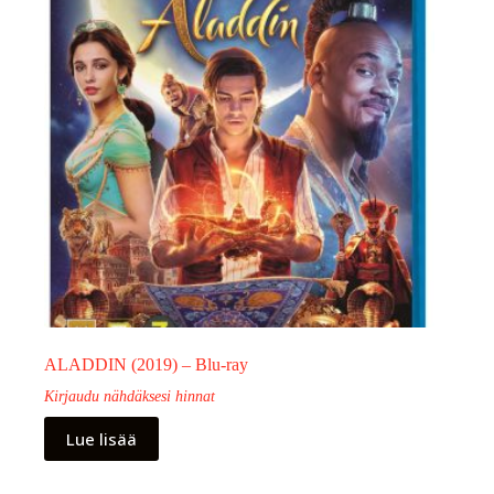
ALADDIN (2019) – Blu-ray
Kirjaudu nähdäksesi hinnat
Lue lisää