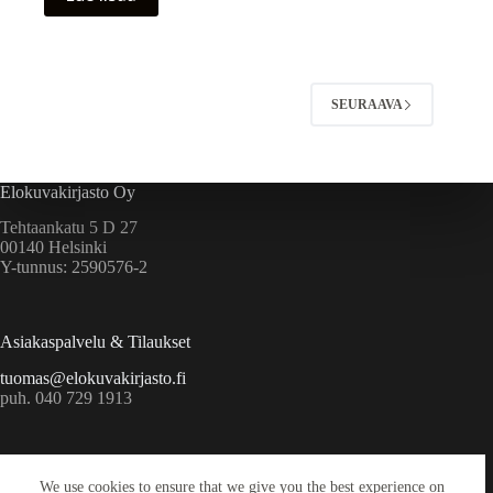
SEURAAVA
Elokuvakirjasto Oy
Tehtaankatu 5 D 27
00140 Helsinki
Y-tunnus: 2590576-2
Asiakaspalvelu & Tilaukset
tuomas@elokuvakirjasto.fi
puh. 040 729 1913
Ekstrat
We use cookies to ensure that we give you the best experience on