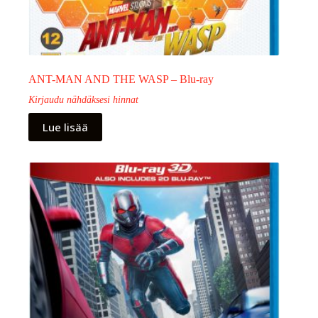
ANT-MAN AND THE WASP – Blu-ray
Kirjaudu nähdäksesi hinnat
Lue lisää