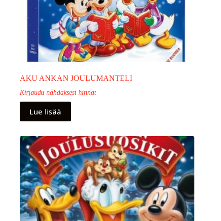
AKU ANKAN JOULUMANTELI
Kirjaudu nähdäksesi hinnat
Lue lisää