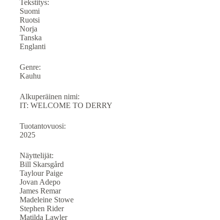
Tekstitys:
Suomi
Ruotsi
Norja
Tanska
Englanti
Genre:
Kauhu
Alkuperäinen nimi:
IT: WELCOME TO DERRY
Tuotantovuosi:
2025
Näyttelijät:
Bill Skarsgård
Taylour Paige
Jovan Adepo
James Remar
Madeleine Stowe
Stephen Rider
Matilda Lawler