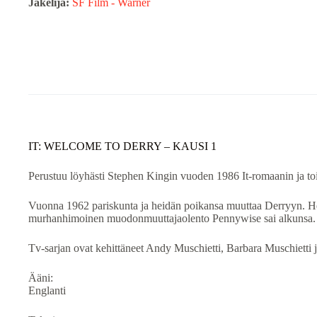
Jakelija:
SF Film - Warner
IT: WELCOME TO DERRY – KAUSI 1
Perustuu löyhästi Stephen Kingin vuoden 1986 It-romaanin ja toi
Vuonna 1962 pariskunta ja heidän poikansa muuttaa Derryyn. Hei
murhanhimoinen muodonmuuttajaolento Pennywise sai alkunsa.
Tv-sarjan ovat kehittäneet Andy Muschietti, Barbara Muschietti j
Ääni:
Englanti