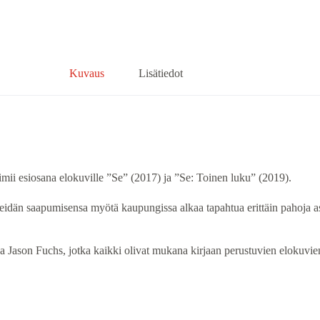
Kuvaus
Lisätiedot
mii esiosana elokuville ”Se” (2017) ja ”Se: Toinen luku” (2019).
dän saapumisensa myötä kaupungissa alkaa tapahtua erittäin pahoja asi
a Jason Fuchs, jotka kaikki olivat mukana kirjaan perustuvien elokuvie