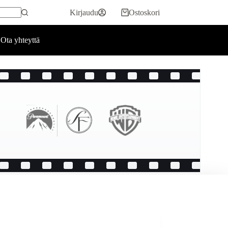
Kirjaudu
Ostoskori
Ota yhteyttä