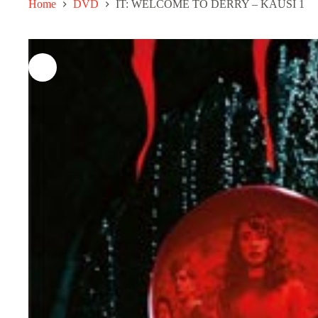
Home
DVD
IT: WELCOME TO DERRY – KAUSI 1