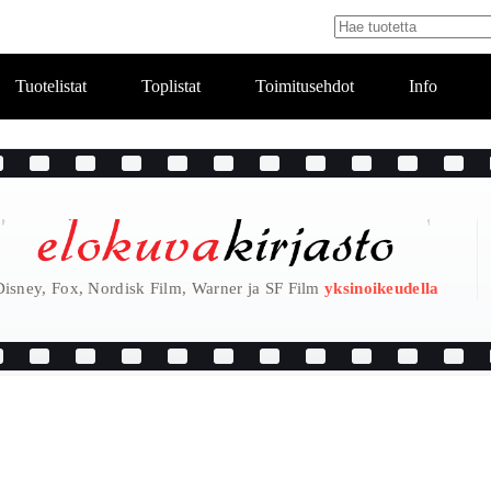
Tuotelistat
Toplistat
Toimitusehdot
Info
Disney, Fox, Nordisk Film, Warner ja SF Film
yksinoikeudella