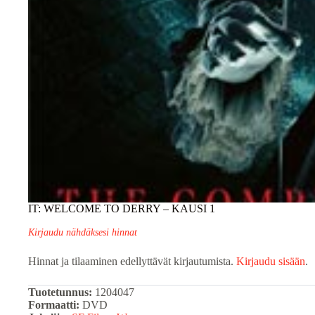
IT: WELCOME TO DERRY – KAUSI 1
Kirjaudu nähdäksesi hinnat
Hinnat ja tilaaminen edellyttävät kirjautumista.
Kirjaudu sisään
.
Tuotetunnus:
1204047
Formaatti:
DVD