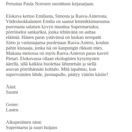
Perustuu Paula Norosen suosittuun kirjasarjaan.
Elokuva kertoo Emiliasta, Simosta ja Rasva-Anterosta.
Viidesluokkalainen Emilia on saanut lemmikkimarsunsa
puremasta salaisen kyvyn muuttua Supermarsuksi,
pörröiseksi sankariksi, jonka tehtävänä on auttaa
eläimiä. Hänen paras ystävänsä on luokan neropatti
Simo ja vastustajansa puolestaan Rasva-Antero, koulun
pahin kiusaaja, jonka isä on kaupungin rikkain mies.
Mukana menossa on myös Rasva-Anteron paras kaveri
Pietari. Elokuvassa ollaan ekologisten kysymysten
äärellä, sillä kaikkia huolettaa lähimetsän ja siellä
asuvan pörröhännän kohtalo. Mitä tapahtuu, kun
supervoimien lähde, juomapullo, päätyy vääriin käsiin?
Ääni:
Suomi
Genre:
Lasten
Alkuperäinen nimi:
Supermarsu ja suuri huijaus