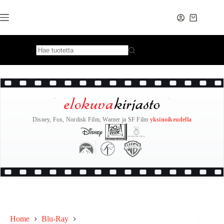
Skip
to
content
Disney, Fox, Nordisk Film, Warner ja SF Film
yksinoikeudella
Home
Blu-Ray