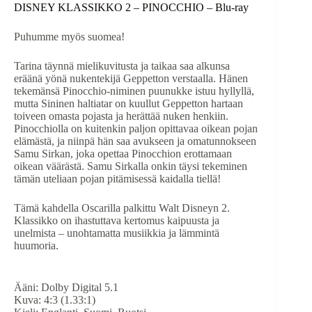
DISNEY KLASSIKKO 2 – PINOCCHIO – Blu-ray
Puhumme myös suomea!
Tarina täynnä mielikuvitusta ja taikaa saa alkunsa
eräänä yönä nukentekijä Geppetton verstaalla. Hänen
tekemänsä Pinocchio-niminen puunukke istuu hyllyllä,
mutta Sininen haltiatar on kuullut Geppetton hartaan
toiveen omasta pojasta ja herättää nuken henkiin.
Pinocchiolla on kuitenkin paljon opittavaa oikean pojan
elämästä, ja niinpä hän saa avukseen ja omatunnokseen
Samu Sirkan, joka opettaa Pinocchion erottamaan
oikean väärästä. Samu Sirkalla onkin täysi tekeminen
tämän uteliaan pojan pitämisessä kaidalla tiellä!
Tämä kahdella Oscarilla palkittu Walt Disneyn 2.
Klassikko on ihastuttava kertomus kaipuusta ja
unelmista – unohtamatta musiikkia ja lämmintä
huumoria.
Ääni: Dolby Digital 5.1
Kuva: 4:3 (1.33:1)