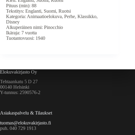
Kieli: Englanti, Suomi, Ruotsi
Pituus (min): 88
Tekstitys: Englanti, Suomi, Ruotsi
Kategoria: Animaatioelokuva, Perhe, Klassikko,
Disney
Alkuperäinen nimi: Pinocchio
Ikäraja: 7 vuotta
Tuotantovuosi: 1940
Elokuvakirjasto Oy
Tehtaankatu 5 D 27
00140 Helsinki
Y-tunnus: 2590576-2
Asiakaspalvelu & Tilaukset
tuomas@elokuvakirjasto.fi
puh. 040 729 1913