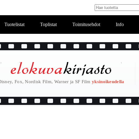
Tuotelistat
Toplistat
Toimitusehdot
Info
Disney, Fox, Nordisk Film, Warner ja SF Film
yksinoikeudella