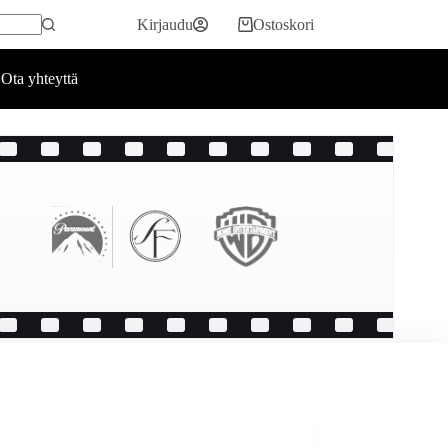
Kirjaudu
Ostoskori
Ota yhteyttä