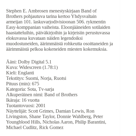
Stephen E. Ambrosen menestyskirjaan Band of
Brothers pohjautuva tarina kertoo Yhdysvaltain
armeijan 101. laskuvarjodivisioonan 506. rykmentin
Easy-komppanian vaiheista. Eloonjääneiden sotilaiden
haastatteluihin, päiväkirjoihin ja kirjeisiin perustuvassa
elokuvassa kuvataan näiden legendoiksi
muodostuneiden, äärimmäistä rohkeutta osoittaneiden ja
äärimmäistä pelkoa kokeneiden miesten kokemuksia.
Ääni: Dolby Digital 5.1
Kuva: Widescreen (1.78:1)
Kieli: Englanti
Tekstitys: Suomi, Norja, Ruotsi
Pituus (min): 675
Kategoria: Sota, Tv-sarja
Alkuperäinen nimi: Band of Brothers
Ikäraja: 16 vuotta
Tuotantovuosi: 2001
Näyttelijät: Scott Grimes, Damian Lewis, Ron
Livingston, Shane Taylor, Donnie Wahlberg, Peter
Youngblood Hills, Nicholas Aaron, Philip Barantini,
Michael Cudlitz, Rick Gomez