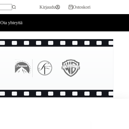
Kirjaudu
Ostoskori
Ota yhteyttä