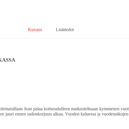
Kuvaus
Lisätiedot
KASSA
sillaan Jean palaa kotiseudulleen matkusteltuaan kymmenen vuott
kuolee juuri ennen sadonkorjuun alkua. Vuoden kuluessa ja vuodenaikojen