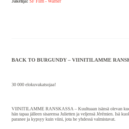
Jakelija:
SF Film - Warner
BACK TO BURGUNDY – VIINITILAMME RANS
30 000 elokuvakatsojaa!
VIINITILAMME RANSKASSA – Kuultuaan isänsä olevan kuolemai
hän tapaa jälleen sisarensa Julietten ja veljensä Jérémien. Isä 
paranee ja kypsyy kuin viini, jota he yhdessä valmistavat.