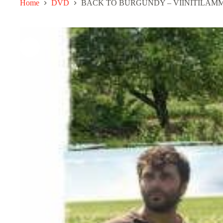
Home
DVD
BACK TO BURGUNDY – VIINITILAM