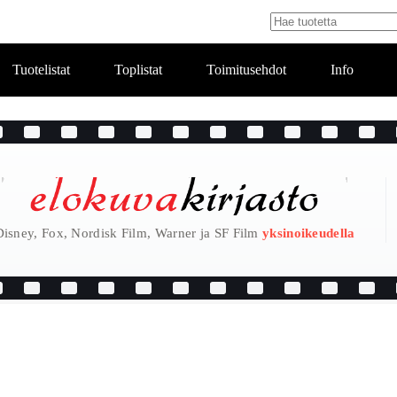
Tuotelistat
Toplistat
Toimitusehdot
Info
Disney, Fox, Nordisk Film, Warner ja SF Film
yksinoikeudella