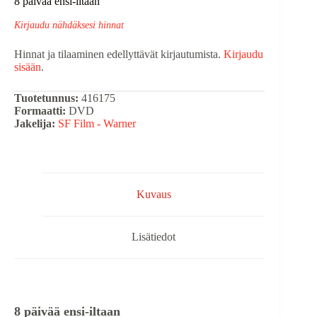
8 päivää ensi-iltaan
Kirjaudu nähdäksesi hinnat
Hinnat ja tilaaminen edellyttävät kirjautumista.
Kirjaudu
sisään
.
Tuotetunnus:
416175
Formaatti:
DVD
Jakelija:
SF Film - Warner
Kuvaus
Lisätiedot
8 päivää ensi-iltaan