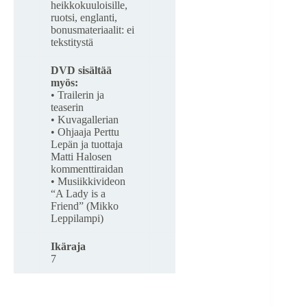
heikkokuuloisille,
ruotsi, englanti,
bonusmateriaalit: ei
tekstitystä
DVD sisältää
myös:
• Trailerin ja
teaserin
• Kuvagallerian
• Ohjaaja Perttu
Lepän ja tuottaja
Matti Halosen
kommenttiraidan
• Musiikkivideon
“A Lady is a
Friend” (Mikko
Leppilampi)
Ikäraja
7