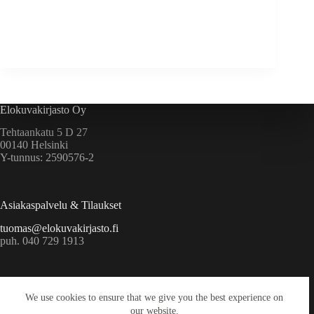
Elokuvakirjasto Oy
Tehtaankatu 5 D 27
00140 Helsinki
Y-tunnus: 2590576-2
Asiakaspalvelu & Tilaukset
tuomas@elokuvakirjasto.fi
puh. 040 729 1913
Ekstrat
We use cookies to ensure that we give you the best experience on
Yritys
our website.