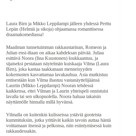
Laura Birn ja Mikko Leppilampi jälleen yhdessä Perttu
Lepän (Helmiä ja sikoja) ohjaamassa romanttisessa
draamakomediassa!
Maailman tunnetuimman rakkaustarinan, Romeon ja
Julian ensi-iltaan on aikaa kahdeksan päivää. Juliaa
esittävä Noora (Iina Kuustonen) loukkaantuu, ja
sijaiseksi pestataan näytelmän kuiskaaja Vilma (Laura
Birn), joka kantaa taakkanaan menneisyyden
kokemusten kasvattamaa lavakauhua. Asia mutkistuu
entisestään kun Vilma ihastuu vastanäyttelijäänsä
Lauriin (Mikko Leppilampi) Nooran tehdessä
kaikkensa, ettei Vilman ja Laurin yhteispeli onnistuisi
lavalla tai sen ulkopuolella. Noora haluaa takaisin
näyttämölle hinnalla millä hyvänsä.
Vilmalla on kuitenkin kulisseissa ystäviä gooteista
kummituksiin, jotka yrittävät kaikin tavoin auttaa häntä
voittamaan itsensä ja pelkonsa, niin esiintymisessä kuin
rakkaudessakin.