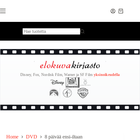
Skip
to
content
Disney, Fox, Nordisk Film, Warner ja SF Film
yksinoikeudella
Home
DVD
8 päivää ensi-iltaan