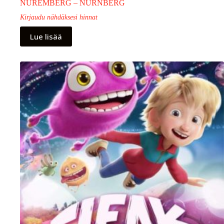
NUREMBERG – NÜRNBERG
Kirjaudu nähdäksesi hinnat
Lue lisää