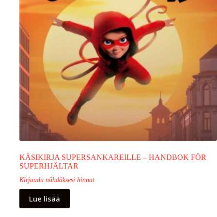
KÄSIKIRJA SUPERSANKAREILLE – HANDBOK FÖR
SUPERHJÄLTAR
Kirjaudu nähdäksesi hinnat
Lue lisää