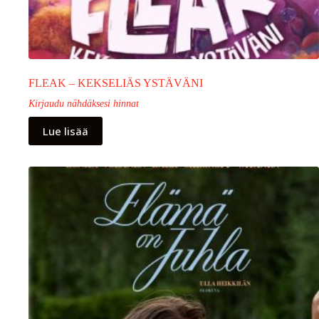
FLEAK – KEKSELIÄS YSTÄVÄNI
Kirjaudu nähdäksesi hinnat
Lue lisää