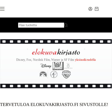
Skip
to
content
Disney, Fox, Nordisk Film, Warner ja SF Film
yksinoikeudella
TERVETULOA ELOKUVAKIRJASTO.FI SIVUSTOLLE!