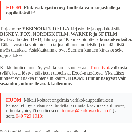
HUOM!
Elokuvakirjasto myy tuotteita vain kirjastoille ja
oppilaitoksille!
Tarjoamme
YKSINOIKEUDELLA
kirjastoille ja oppilaitoksille
DISNEY, FOX, NORDISK FILM, WARNER ja SF FILM
levitysyhtiöiden DVD, Blu-ray ja 4K kirjastotuotteita
lainaoikeuksilla
.
Tällä sivustolla voit tutustua tarjoamiimme tuotteisiin ja tehdä niistä
myös tilauksia. Asiakkaitamme ovat Suomen kuntien kirjastot sekä
oppilaitokset.
Kaikki tuotteemme löytyvät kokonaisuudessaan
Tuotelistat
-valikosta
(yllä), josta löytyy päivitetyt tuotelistat Excel-muodossa. Yksittäiset
tuotteet voit hakea tuotehaun kautta.
HUOM! Hinnat näkyvät vain
sisäänkirjautuneille asiakkaillemme.
HUOM!
Mikäli kohtaat ongelmia verkkokauppatilauksen
kanssa, et löydä etsimääsi tuotetta tai muita kysymyksiä ilmenee,
niin ota yhteyttä osoitteeseen:
tuomas@elokuvakirjasto.fi
(tai
soita
040 729 1913
)
Rekisteröidy painamalla alla olevaa painiketta!